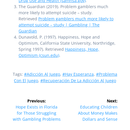
Drug Use and Health (samhsa.gov)
.
The Guardian (2019). Problem gamblers much
more likely to attempt suicide – study.
Retrieved
Problem gamblers much more likely to
attempt suicide – study | Gambling | The
Guardian
Dunavold, P. (1997). Happiness, Hope and
Optimism, California State University, Northridge,
Spring 1997). Retrieved
Happiness, Hope,
Optimism (csun.edu)
.
Tags:
#Adicción Al Juego
,
#Hay Esperanza
,
#problema
Con El Juego
,
#Recuperación De La Adicción Al Juego
Post
Previous:
Next:
navigation
Previous
Next
Hope Exists in Florida
Educating Children
post:
post:
for Those Struggling
About Money Makes
with Gambling Problems
Dollars and Sense