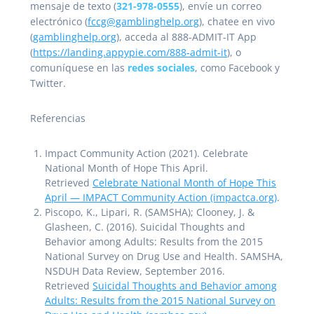
mensaje de texto (
321-978-0555
), envíe un correo
electrónico (
fccg@gamblinghelp.org
), chatee en vivo
(
gamblinghelp.org
), acceda al 888-ADMIT-IT App
(
https://landing.appypie.com/888-admit-it
), o
comuníquese en las
redes sociales
, como Facebook y
Twitter.
Referencias
Impact Community Action (2021). Celebrate
National Month of Hope This April.
Retrieved
Celebrate National Month of Hope This
April — IMPACT Community Action (impactca.org)
.
Piscopo, K., Lipari, R. (SAMSHA); Clooney, J. &
Glasheen, C. (2016). Suicidal Thoughts and
Behavior among Adults: Results from the 2015
National Survey on Drug Use and Health. SAMSHA,
NSDUH Data Review, September 2016.
Retrieved
Suicidal Thoughts and Behavior among
Adults: Results from the 2015 National Survey on