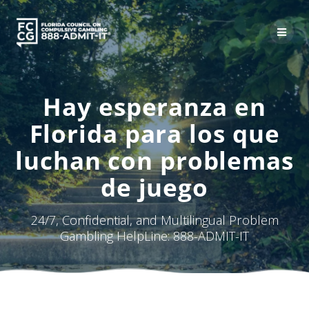
Skip
to
content
Hay esperanza en
Florida para los que
luchan con problemas
de juego
24/7, Confidential, and Multilingual Problem
Gambling HelpLine: 888-ADMIT-IT