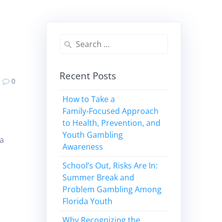
e
Search
for:
Recent Posts
0
How to Take a
Family‑Focused Approach
to Health, Prevention, and
Youth Gambling
ra
Awareness
School’s Out, Risks Are In:
Summer Break and
Problem Gambling Among
Florida Youth
Why Recognizing the