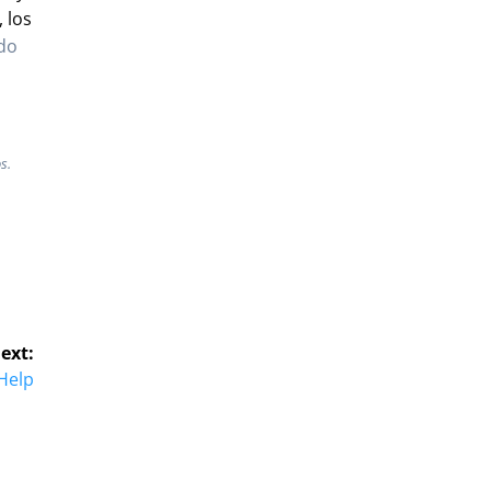
 los
ndo
s.
ext:
 Help