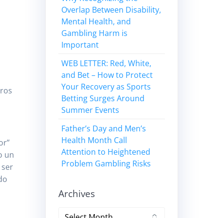
Overlap Between Disability,
Mental Health, and
Gambling Harm is
Important
WEB LETTER: Red, White,
and Bet – How to Protect
Your Recovery as Sports
tros
Betting Surges Around
Summer Events
Father’s Day and Men’s
Health Month Call
or”
Attention to Heightened
o un
Problem Gambling Risks
 ser
ndo
Archives
Archives