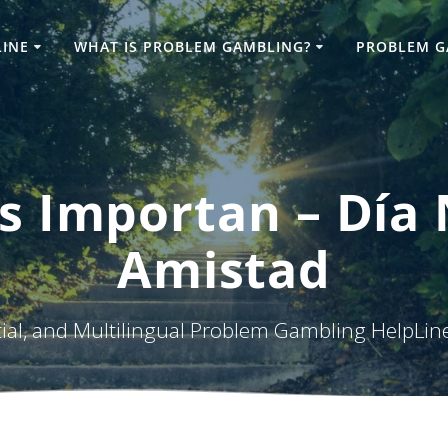
LINE
WHAT IS PROBLEM GAMBLING?
PROBLEM G
s Importan – Día 
Amistad
tial, and Multilingual Problem Gambling HelpLin