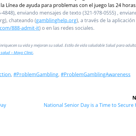
la Línea de ayuda para problemas con el juego las 24 horas,
6-4848), enviando mensajes de texto (321-978-0555) , envia
rg), chateando (
gamblinghelp.org
), a través de la aplicación
.com/888-admit-it
) o ​​en las redes sociales.
Enriquecen su vida y mejoran su salud. Estilo de vida saludable Salud para adulto
 salud – Mayo Clinic
.
ction
,
#ProblemGambling
,
#ProblemGamblingAwareness
N
Next
Day
National Senior Day is a Time to Secure
post: