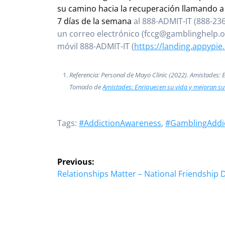
su camino hacia la recuperación llamando a 
7 días de la semana
al 888-ADMIT-IT (888-23
un correo electrónico (fccg@gamblinghelp.o
móvil 888-ADMIT-IT (
https://landing.appypie
Referencia: Personal de Mayo Clinic (2022). Amistades: 
Tomado de
Amistades: Enriquecen su vida y mejoran su
Tags:
#AddictionAwareness
,
#GamblingAddi
Post
Previous:
navigation
Previous
Relationships Matter – National Friendship 
post: