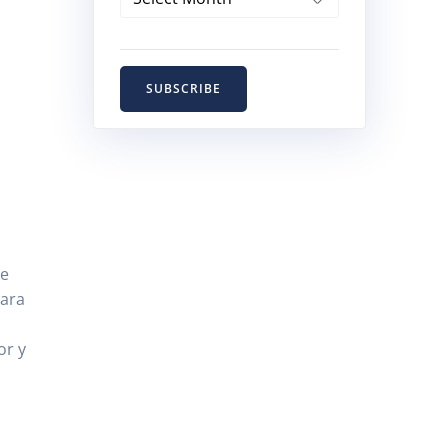
SUBSCRIBE
se
para
or y