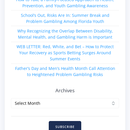
Prevention, and Youth Gambling Awareness
School’s Out, Risks Are In: Summer Break and
Problem Gambling Among Florida Youth
Why Recognizing the Overlap Between Disability,
Mental Health, and Gambling Harm is Important
WEB LETTER: Red, White, and Bet – How to Protect
Your Recovery as Sports Betting Surges Around
Summer Events
Father’s Day and Men’s Health Month Call Attention
to Heightened Problem Gambling Risks
Archives
Archives
SUBSCRIBE