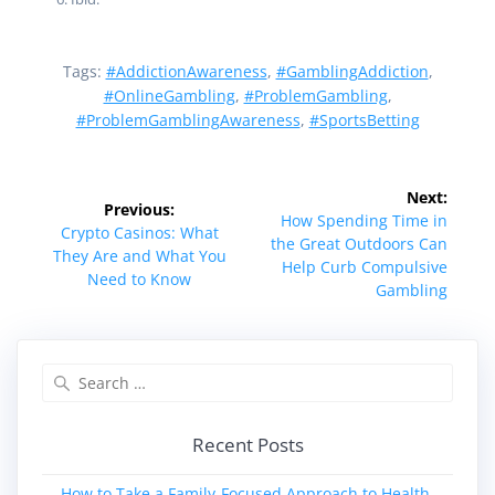
Tags:
#AddictionAwareness
,
#GamblingAddiction
,
#OnlineGambling
,
#ProblemGambling
,
#ProblemGamblingAwareness
,
#SportsBetting
Post
Next:
Previous:
navigation
Next
How Spending Time in
Previous
Crypto Casinos: What
post:
the Great Outdoors Can
post:
They Are and What You
Help Curb Compulsive
Need to Know
Gambling
Search
for:
Recent Posts
How to Take a Family‑Focused Approach to Health,