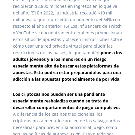
recibieron $2,800 millones en ingresos en lo que va
del año. [5] En 2022, la industria recaudó $10 mil
millones, lo que representa un aumento del 64% con
respecto al año anterior. [6] Los influencers de Twitch
y YouTube se encuentran entre quienes promocionan
estos sitios de apuestas y ofrecen instrucciones sobre
cómo usar una red privada virtual para eludir las
restricciones de los países, lo que también
pone a los
adultos jóvenes y a los menores en un riesgo
especialmente alto de buscar estas plataformas de
apuestas. Esto podría estar preparándolos para una
adicción a las apuestas potencialmente de por vida.
Los criptocasinos pueden ser una pendiente
especialmente resbaladiza cuando se trata de
desarrollar comportamientos de juego compulsivo.
A diferencia de los casinos tradicionales, los
criptocasinos a menudo carecen de las salvaguardas
necesarias para prevenir la adicción al juego, como
son las políticas de autoexclusión. Esto puede ser