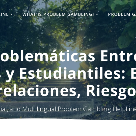
LINE
WHAT IS PROBLEM GAMBLING?
PROBLEM G
oblemáticas Entre
 y Estudiantiles:
relaciones, Riesg
tial, and Multilingual Problem Gambling HelpLin