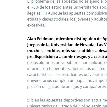
El problema de las apuestas no es ajeno a 
el 75% de los estudiantes universitarios apo
ilegales. [
1
] Aunque las apuestas compulsivas
etnias y clases sociales, los jóvenes y adul
excesivas.
Alan Feldman, miembro distinguido de Apu
Juegos de la Universidad de Nevada, Las V
muchos sentidos, más susceptibles a desa
predisposición a asumir riesgos y acceso a
de los alumnos universitarios han utilizado 
informaron haber utilizado tarjetas de crédit
características, los estudiantes universitari
universitarios cumplen un papel muy import
presión del grupo de amigos y compañeros at
Si bien las apuestas deportivas son actualmen
universitarios del Estado del Sol no estén h