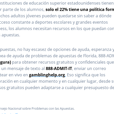
s instituciones de educación superior estadounidenses tienen
or parte de los alumnos,
solo el 22% tiene una política for
muchos adultos jóvenes pueden quedarse sin saber a dónde
cceso constante a deportes escolares y grandes eventos
ss, los alumnos necesitan recursos en los que puedan con
s apuestas.
apuestas, no hay escasez de opciones de ayuda, esperanza 
línea de ayuda de problemas de apuestas de Florida, 888-AD
egura)
para obtener recursos gratuitos y confidenciales qu
 un mensaje de texto al
888-ADMIT-IT
,
enviar un
correo
tear en vivo en
gamblinghelp.org
.
Eso significa que los
ación en cualquier momento y en cualquier lugar, desde 
ursos gratuitos pueden adaptarse a cualquier presupuesto d
Consejo Nacional sobre Problemas con las Apuestas.