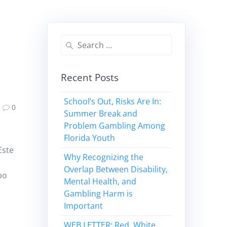
Search
for:
Recent Posts
School’s Out, Risks Are In:
0
Summer Break and
Problem Gambling Among
Florida Youth
Este
Why Recognizing the
Overlap Between Disability,
po
Mental Health, and
Gambling Harm is
Important
WEB LETTER: Red, White,