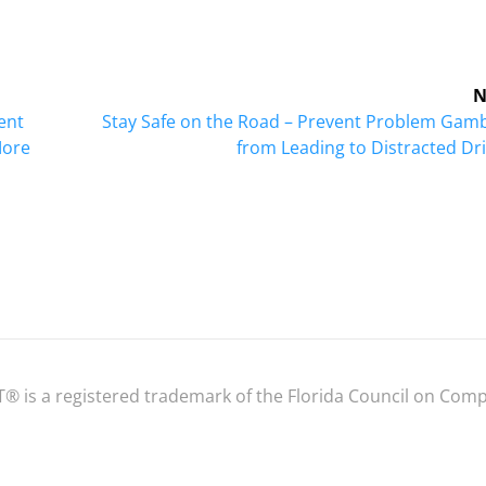
N
Next
ent
Stay Safe on the Road – Prevent Problem Gamb
post:
More
from Leading to Distracted Dr
® is a registered trademark of the Florida Council on Comp
Optimized by Seraphinite Accelerator