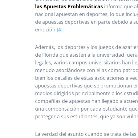
las Apuestas Problemáticas
informa que al
nacional apuestan en deportes, lo que incluy
de apuestas deportivas en parte debido a s
emoción.[
4
]
Además, los deportes y los juegos de azar e
de Florida que asisten a la universidad fuer
legales, varios campus universitarios han l
menudo asociándose con ellas como patroci
bien los detalles de estas asociaciones a v
apuestas deportivas que se promocionan en e
medios dirigidos principalmente a los estud
compañías de apuestas han llegado a acuerd
una compensación por cada estudiante que se
proteger a sus estudiantes, que ya son vulner
La verdad del asunto cuando se trata de las