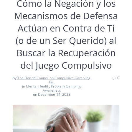
Cómo la Negación y los
Mecanismos de Defensa
Actúan en Contra de Ti
(o de un Ser Querido) al
Buscar la Recuperación
del Juego Compulsivo
by
The Florida Council on Compulsive Gambling
0
Inc.
in
Mental Health
,
Problem Gambling
Awareness
on December 14, 2023