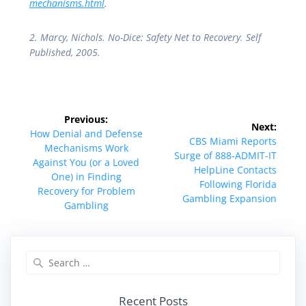
mechanisms.html
.
2. Marcy, Nichols. No-Dice: Safety Net to Recovery. Self
Published, 2005.
Post
Previous:
Next:
navigation
Previous
How Denial and Defense
Next
CBS Miami Reports
post:
Mechanisms Work
post:
Surge of 888-ADMIT-IT
Against You (or a Loved
HelpLine Contacts
One) in Finding
Following Florida
Recovery for Problem
Gambling Expansion
Gambling
Search
for:
Recent Posts